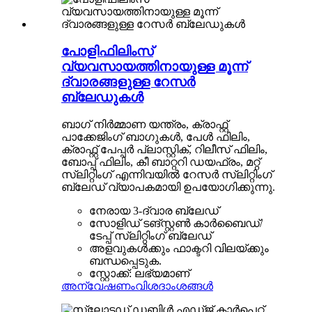
പോളിഫിലിംസ്
വ്യവസായത്തിനായുള്ള മൂന്ന്
ദ്വാരങ്ങളുള്ള റേസർ
ബ്ലേഡുകൾ
ബാഗ് നിർമ്മാണ യന്ത്രം, ക്രാഫ്റ്റ്
പാക്കേജിംഗ് ബാഗുകൾ, പേൾ ഫിലിം,
ക്രാഫ്റ്റ് പേപ്പർ പ്ലാസ്റ്റിക്, റിലീസ് ഫിലിം,
ബോപ്പ് ഫിലിം, കീ ബാറ്ററി ഡയഫ്രം, മറ്റ്
സ്ലിറ്റിംഗ് എന്നിവയിൽ റേസർ സ്ലിറ്റിംഗ്
ബ്ലേഡ് വ്യാപകമായി ഉപയോഗിക്കുന്നു.
നേരായ 3-ദ്വാര ബ്ലേഡ്
സോളിഡ് ടങ്സ്റ്റൺ കാർബൈഡ്/
ടേപ്പ് സ്ലിറ്റിംഗ് ബ്ലേഡ്
അളവുകൾക്കും ഫാക്ടറി വിലയ്ക്കും
ബന്ധപ്പെടുക.
സ്റ്റോക്ക്: ലഭ്യമാണ്
അന്വേഷണം
വിശദാംശങ്ങൾ