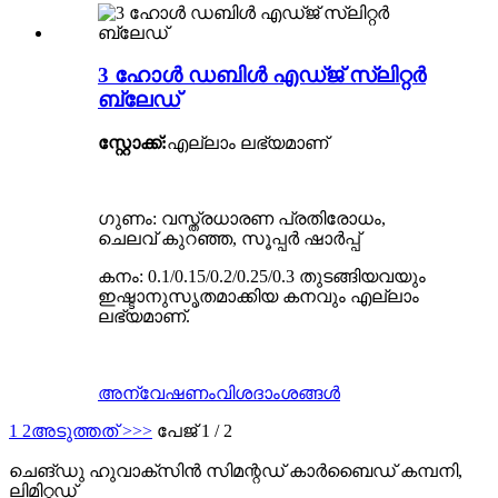
3 ഹോൾ ഡബിൾ എഡ്ജ് സ്ലിറ്റർ
ബ്ലേഡ്
സ്റ്റോക്ക്:
എല്ലാം ലഭ്യമാണ്
ഗുണം: വസ്ത്രധാരണ പ്രതിരോധം,
ചെലവ് കുറഞ്ഞ, സൂപ്പർ ഷാർപ്പ്
കനം: 0.1/0.15/0.2/0.25/0.3 തുടങ്ങിയവയും
ഇഷ്ടാനുസൃതമാക്കിയ കനവും എല്ലാം
ലഭ്യമാണ്.
അന്വേഷണം
വിശദാംശങ്ങൾ
1
2
അടുത്തത് >
>>
പേജ് 1 / 2
ചെങ്ഡു ഹുവാക്സിൻ സിമന്റഡ് കാർബൈഡ് കമ്പനി,
ലിമിറ്റഡ്