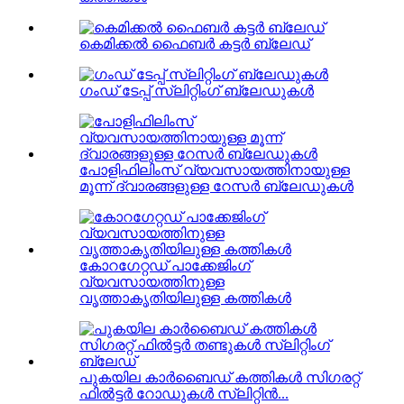
കെമിക്കൽ ഫൈബർ കട്ടർ ബ്ലേഡ്
ഗംഡ് ടേപ്പ് സ്ലിറ്റിംഗ് ബ്ലേഡുകൾ
പോളിഫിലിംസ് വ്യവസായത്തിനായുള്ള
മൂന്ന് ദ്വാരങ്ങളുള്ള റേസർ ബ്ലേഡുകൾ
കോറഗേറ്റഡ് പാക്കേജിംഗ്
വ്യവസായത്തിനുള്ള
വൃത്താകൃതിയിലുള്ള കത്തികൾ
പുകയില കാർബൈഡ് കത്തികൾ സിഗരറ്റ്
ഫിൽട്ടർ റോഡുകൾ സ്ലിറ്റിൻ...