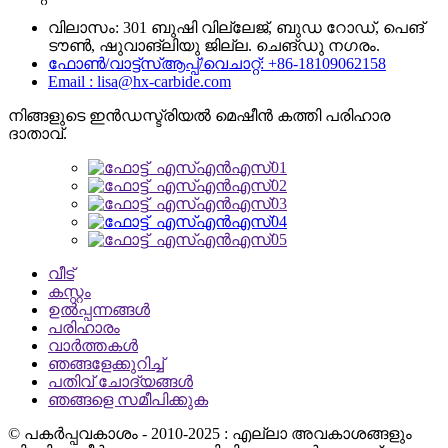
വിലാസം: 301 ബുഷി വില്ലേജ്, ബുഡ റോഡ്, പെങ്
ടൗൺ, ഷുവാങ്ലിയു ജില്ല. ചെങ്ഡു നഗരം.
ഫോൺ/വാട്ട്‌സ്ആപ്പ്/വെചാറ്റ്: +86-18109062158
Email : lisa@hx-carbide.com
നിങ്ങളുടെ ഇൻഡസ്ട്രിയൽ മെഷീൻ കത്തി പരിഹാര
ദാതാവ്.
വീട്
കസ്റ്റം
ഉൽപ്പന്നങ്ങൾ
പരിഹാരം
വാർത്തകൾ
ഞങ്ങളേക്കുറിച്ച്
പതിവ് ചോദ്യങ്ങൾ
ഞങ്ങളെ സമീപിക്കുക
© പകർപ്പവകാശം - 2010-2025 : എല്ലാ അവകാശങ്ങളും