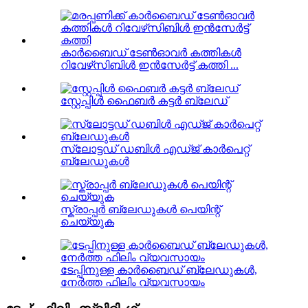
കാർബൈഡ് ടേൺഓവർ കത്തികൾ
റിവേഴ്‌സിബിൾ ഇൻസേർട്ട് കത്തി ...
സ്റ്റേപ്പിൾ ഫൈബർ കട്ടർ ബ്ലേഡ്
സ്ലോട്ടഡ് ഡബിൾ എഡ്ജ് കാർപെറ്റ്
ബ്ലേഡുകൾ
സ്ക്രാപ്പർ ബ്ലേഡുകൾ പെയിന്റ്
ചെയ്യുക
ടേപ്പിനുള്ള കാർബൈഡ് ബ്ലേഡുകൾ,
നേർത്ത ഫിലിം വ്യവസായം