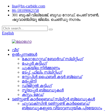
lisa@hx-carbide.com
86-18109062158
301 ബുഷി വില്ലേജ്, ബുഡ റോഡ്, പെങ് ടൗൺ,
ഷുവാങ്ലിയു ജില്ല. ചെങ്ഡു നഗരം
English
വീട്
ഉൽപ്പന്നങ്ങൾ
കോറഗേറ്റഡ് ബോർഡ് സ്ലിറ്റിംഗ്
പേപ്പർ കട്ടിംഗ്
പുകയില നിർമ്മാണം
ടേപ്പ്, ഫിലിം സ്ലിറ്റിംഗ്
സ്റ്റേപ്പിൾ ഫൈബർ കട്ടർ ബ്ലേഡ്
മരപ്പണി
ഡിജിറ്റൽ കട്ടിംഗ്
സ്ക്രാപ്പർ ബ്ലേഡുകൾ
കസ്റ്റം മേഡ്
ടങ്സ്റ്റൺ കാർബൈഡ് സ്ലിറ്റർ ബ്ലേഡുകൾ
ഹുവാക്സിൻ ടങ്സ്റ്റൺ കാർബൈഡ്
ബ്ലേഡുകളുടെ വ്യാവസായിക പ്രയോഗം