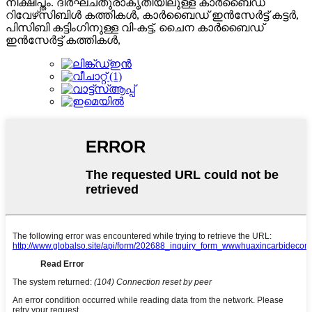
നിക്ഷിപ്തം. ദീർഘചതുരാകൃതിയിലുള്ള കാർബൈഡ്
റിവേഴ്‌സിബിൾ കത്തികൾ, കാർബൈഡ് ഇൻസേർട്ട് കട്ടർ,
പിസിബി കട്ടിംഗിനുള്ള വി-കട്ട്, ചൈന കാർബൈഡ്
ഇൻസേർട്ട് കത്തികൾ,