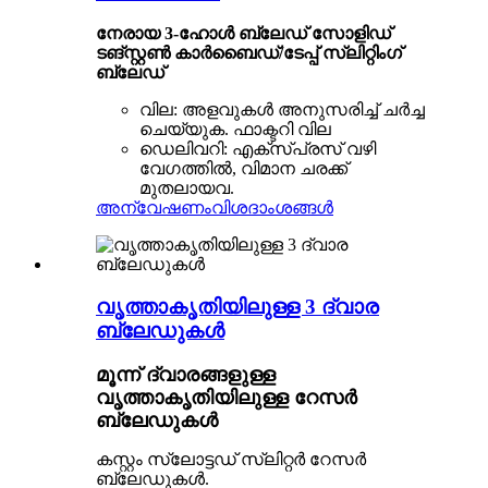
നേരായ 3-ഹോൾ ബ്ലേഡ് സോളിഡ്
ടങ്സ്റ്റൺ കാർബൈഡ്/ടേപ്പ് സ്ലിറ്റിംഗ്
ബ്ലേഡ്
വില: അളവുകൾ അനുസരിച്ച് ചർച്ച
ചെയ്യുക. ഫാക്ടറി വില
ഡെലിവറി: എക്സ്പ്രസ് വഴി
വേഗത്തിൽ, വിമാന ചരക്ക്
മുതലായവ.
അന്വേഷണം
വിശദാംശങ്ങൾ
വൃത്താകൃതിയിലുള്ള 3 ദ്വാര
ബ്ലേഡുകൾ
മൂന്ന് ദ്വാരങ്ങളുള്ള
വൃത്താകൃതിയിലുള്ള റേസർ
ബ്ലേഡുകൾ
കസ്റ്റം സ്ലോട്ടഡ് സ്ലിറ്റർ റേസർ
ബ്ലേഡുകൾ.