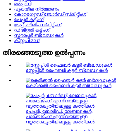
മരപ്പണി
പുകയില നിർമ്മാണം
കോറഗേറ്റഡ് ബോർഡ് സ്ലിറ്റിംഗ്
പേപ്പർ കട്ടിംഗ്
ടേപ്പ്, ഫിലിം സ്ലിറ്റിംഗ്
ഡിജിറ്റൽ കട്ടിംഗ്
സ്ക്രാപ്പർ ബ്ലേഡുകൾ
കസ്റ്റം മേഡ്
തിരഞ്ഞെടുത്ത ഉൽപ്പന്നം
സ്റ്റേപ്പിൾ ഫൈബർ കട്ടർ ബ്ലേഡുകൾ
കെമിക്കൽ ഫൈബർ കട്ടർ ബ്ലേഡുകൾ
പേപ്പർ, ബോർഡ്, ലേബലുകൾ,
പാക്കേജിംഗ് എന്നിവയ്ക്കുള്ള
വൃത്താകൃതിയിലുള്ള കത്തികൾ