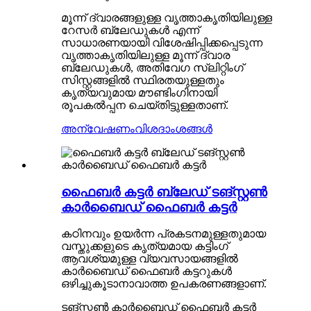
മൂന്ന് ദ്വാരങ്ങളുള്ള വൃത്താകൃതിയിലുള്ള
റേസർ ബ്ലേഡുകൾ എന്ന്
സാധാരണയായി വിശേഷിപ്പിക്കപ്പെടുന്ന
വൃത്താകൃതിയിലുള്ള മൂന്ന് ദ്വാര
ബ്ലേഡുകൾ, അതിവേഗ സ്ലിറ്റിംഗ്
സിസ്റ്റങ്ങളിൽ സ്ഥിരതയുള്ളതും
കൃത്യവുമായ മൗണ്ടിംഗിനായി
രൂപകൽപ്പന ചെയ്തിട്ടുള്ളതാണ്.
അന്വേഷണം
വിശദാംശങ്ങൾ
ഫൈബർ കട്ടർ ബ്ലേഡ് ടങ്സ്റ്റൺ
കാർബൈഡ് ഫൈബർ കട്ടർ
കഠിനവും ഉയർന്ന പ്രകടനമുള്ളതുമായ
വസ്തുക്കളുടെ കൃത്യമായ കട്ടിംഗ്
ആവശ്യമുള്ള വ്യവസായങ്ങളിൽ
കാർബൈഡ് ഫൈബർ കട്ടറുകൾ
ഒഴിച്ചുകൂടാനാവാത്ത ഉപകരണങ്ങളാണ്.
ടങ്സ്റ്റൺ കാർബൈഡ് ഫൈബർ കട്ടർ