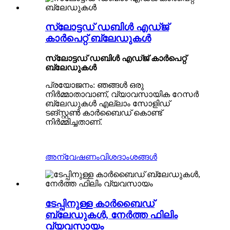
സ്ലോട്ടഡ് ഡബിൾ എഡ്ജ്
കാർപെറ്റ് ബ്ലേഡുകൾ
സ്ലോട്ടഡ് ഡബിൾ എഡ്ജ് കാർപെറ്റ്
ബ്ലേഡുകൾ
പ്രയോജനം: ഞങ്ങൾ ഒരു
നിർമ്മാതാവാണ്, വ്യാവസായിക റേസർ
ബ്ലേഡുകൾ എല്ലാം സോളിഡ്
ടങ്സ്റ്റൺ കാർബൈഡ് കൊണ്ട്
നിർമ്മിച്ചതാണ്.
അന്വേഷണം
വിശദാംശങ്ങൾ
ടേപ്പിനുള്ള കാർബൈഡ്
ബ്ലേഡുകൾ, നേർത്ത ഫിലിം
വ്യവസായം