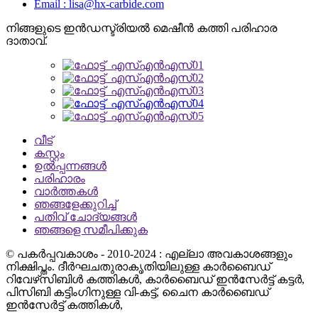
Email : lisa@hx-carbide.com
നിങ്ങളുടെ ഇൻഡസ്ട്രിയൽ മെഷീൻ കത്തി പരിഹാര
ദാതാവ്.
വീട്
കസ്റ്റം
ഉൽപ്പന്നങ്ങൾ
പരിഹാരം
വാർത്തകൾ
ഞങ്ങളേക്കുറിച്ച്
പതിവ് ചോദ്യങ്ങൾ
ഞങ്ങളെ സമീപിക്കുക
© പകർപ്പവകാശം - 2010-2024 : എല്ലാ അവകാശങ്ങളും
നിക്ഷിപ്തം. ദീർഘചതുരാകൃതിയിലുള്ള കാർബൈഡ്
റിവേഴ്‌സിബിൾ കത്തികൾ, കാർബൈഡ് ഇൻസേർട്ട് കട്ടർ,
പിസിബി കട്ടിംഗിനുള്ള വി-കട്ട്, ചൈന കാർബൈഡ്
ഇൻസേർട്ട് കത്തികൾ,