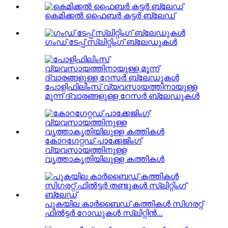
കെമിക്കൽ ഫൈബർ കട്ടർ ബ്ലേഡ്
ഗംഡ് ടേപ്പ് സ്ലിറ്റിംഗ് ബ്ലേഡുകൾ
പോളിഫിലിംസ് വ്യവസായത്തിനായുള്ള
മൂന്ന് ദ്വാരങ്ങളുള്ള റേസർ ബ്ലേഡുകൾ
കോറഗേറ്റഡ് പാക്കേജിംഗ്
വ്യവസായത്തിനുള്ള
വൃത്താകൃതിയിലുള്ള കത്തികൾ
പുകയില കാർബൈഡ് കത്തികൾ സിഗരറ്റ്
ഫിൽട്ടർ റോഡുകൾ സ്ലിറ്റിൻ...