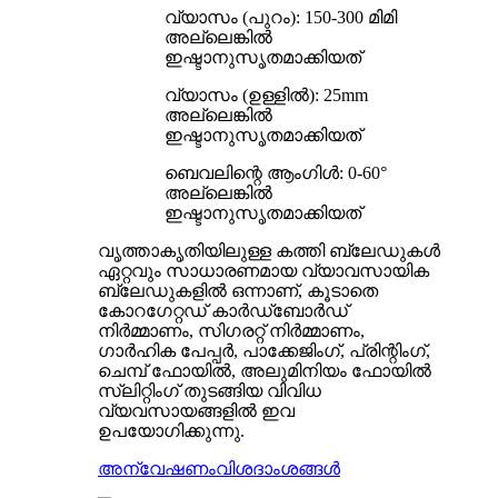
വ്യാസം (പുറം): 150-300 മിമി
അല്ലെങ്കിൽ
ഇഷ്ടാനുസൃതമാക്കിയത്
വ്യാസം (ഉള്ളിൽ): 25mm
അല്ലെങ്കിൽ
ഇഷ്ടാനുസൃതമാക്കിയത്
ബെവലിന്റെ ആംഗിൾ: 0-60°
അല്ലെങ്കിൽ
ഇഷ്ടാനുസൃതമാക്കിയത്
വൃത്താകൃതിയിലുള്ള കത്തി ബ്ലേഡുകൾ
ഏറ്റവും സാധാരണമായ വ്യാവസായിക
ബ്ലേഡുകളിൽ ഒന്നാണ്, കൂടാതെ
കോറഗേറ്റഡ് കാർഡ്ബോർഡ്
നിർമ്മാണം, സിഗരറ്റ് നിർമ്മാണം,
ഗാർഹിക പേപ്പർ, പാക്കേജിംഗ്, പ്രിന്റിംഗ്,
ചെമ്പ് ഫോയിൽ, അലുമിനിയം ഫോയിൽ
സ്ലിറ്റിംഗ് തുടങ്ങിയ വിവിധ
വ്യവസായങ്ങളിൽ ഇവ
ഉപയോഗിക്കുന്നു.
അന്വേഷണം
വിശദാംശങ്ങൾ