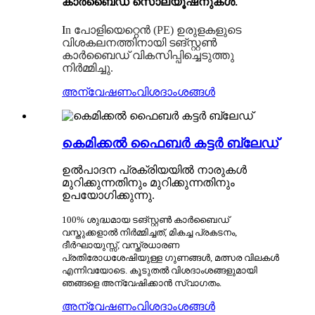
കാർബൈഡ് സൊല്യൂഷനുകൾ.
I
n പോളിയെറ്റെൻ (PE) ഉരുളകളുടെ
വിശകലനത്തിനായി ടങ്സ്റ്റൺ
കാർബൈഡ് വികസിപ്പിച്ചെടുത്തു
നിർമ്മിച്ചു.
അന്വേഷണം
വിശദാംശങ്ങൾ
കെമിക്കൽ ഫൈബർ കട്ടർ ബ്ലേഡ്
ഉൽപാദന പ്രക്രിയയിൽ നാരുകൾ
മുറിക്കുന്നതിനും മുറിക്കുന്നതിനും
ഉപയോഗിക്കുന്നു.
100% ശുദ്ധമായ ടങ്സ്റ്റൺ കാർബൈഡ്
വസ്തുക്കളാൽ നിർമ്മിച്ചത്, മികച്ച പ്രകടനം,
ദീർഘായുസ്സ്, വസ്ത്രധാരണ
പ്രതിരോധശേഷിയുള്ള ഗുണങ്ങൾ, മത്സര വിലകൾ
എന്നിവയോടെ. കൂടുതൽ വിശദാംശങ്ങളുമായി
ഞങ്ങളെ അന്വേഷിക്കാൻ സ്വാഗതം.
അന്വേഷണം
വിശദാംശങ്ങൾ