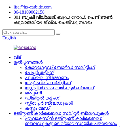
lisa@hx-carbide.com
86-18109062158
301 ബുഷി വില്ലേജ്, ബുഡ റോഡ്, പെങ് ടൗൺ,
ഷുവാങ്ലിയു ജില്ല. ചെങ്ഡു നഗരം
English
വീട്
ഉൽപ്പന്നങ്ങൾ
കോറഗേറ്റഡ് ബോർഡ് സ്ലിറ്റിംഗ്
പേപ്പർ കട്ടിംഗ്
പുകയില നിർമ്മാണം
ടേപ്പ്, ഫിലിം സ്ലിറ്റിംഗ്
സ്റ്റേപ്പിൾ ഫൈബർ കട്ടർ ബ്ലേഡ്
മരപ്പണി
ഡിജിറ്റൽ കട്ടിംഗ്
സ്ക്രാപ്പർ ബ്ലേഡുകൾ
കസ്റ്റം മേഡ്
ടങ്സ്റ്റൺ കാർബൈഡ് സ്ലിറ്റർ ബ്ലേഡുകൾ
ഹുവാക്സിൻ ടങ്സ്റ്റൺ കാർബൈഡ്
ബ്ലേഡുകളുടെ വ്യാവസായിക പ്രയോഗം