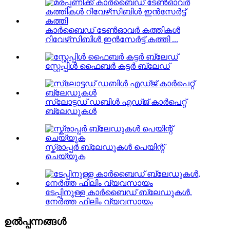
കാർബൈഡ് ടേൺഓവർ കത്തികൾ
റിവേഴ്‌സിബിൾ ഇൻസേർട്ട് കത്തി ...
സ്റ്റേപ്പിൾ ഫൈബർ കട്ടർ ബ്ലേഡ്
സ്ലോട്ടഡ് ഡബിൾ എഡ്ജ് കാർപെറ്റ്
ബ്ലേഡുകൾ
സ്ക്രാപ്പർ ബ്ലേഡുകൾ പെയിന്റ്
ചെയ്യുക
ടേപ്പിനുള്ള കാർബൈഡ് ബ്ലേഡുകൾ,
നേർത്ത ഫിലിം വ്യവസായം
ഉൽപ്പന്നങ്ങൾ