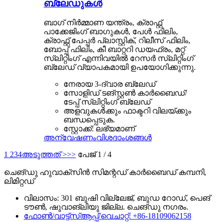
ബ്ലേഡുകൾ
ബാഗ് നിർമ്മാണ യന്ത്രം, ക്രാഫ്റ്റ്
പാക്കേജിംഗ് ബാഗുകൾ, പേൾ ഫിലിം,
ക്രാഫ്റ്റ് പേപ്പർ പ്ലാസ്റ്റിക്, റിലീസ് ഫിലിം,
ബോപ്പ് ഫിലിം, കീ ബാറ്ററി ഡയഫ്രം, മറ്റ്
സ്ലിറ്റിംഗ് എന്നിവയിൽ റേസർ സ്ലിറ്റിംഗ്
ബ്ലേഡ് വ്യാപകമായി ഉപയോഗിക്കുന്നു.
നേരായ 3-ദ്വാര ബ്ലേഡ്
സോളിഡ് ടങ്സ്റ്റൺ കാർബൈഡ്/
ടേപ്പ് സ്ലിറ്റിംഗ് ബ്ലേഡ്
അളവുകൾക്കും ഫാക്ടറി വിലയ്ക്കും
ബന്ധപ്പെടുക.
സ്റ്റോക്ക്: ലഭ്യമാണ്
അന്വേഷണം
വിശദാംശങ്ങൾ
1
2
3
4
അടുത്തത് >
>>
പേജ് 1 / 4
ചെങ്ഡു ഹുവാക്സിൻ സിമന്റഡ് കാർബൈഡ് കമ്പനി,
ലിമിറ്റഡ്
വിലാസം: 301 ബുഷി വില്ലേജ്, ബുഡ റോഡ്, പെങ്
ടൗൺ, ഷുവാങ്ലിയു ജില്ല. ചെങ്ഡു നഗരം.
ഫോൺ/വാട്ട്‌സ്ആപ്പ്/വെചാറ്റ്: +86-18109062158