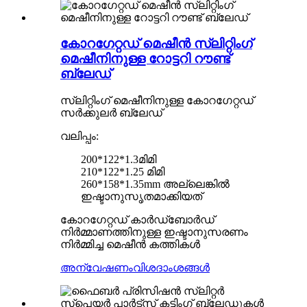
കോറഗേറ്റഡ് മെഷീൻ സ്ലിറ്റിംഗ്
മെഷീനിനുള്ള റോട്ടറി റൗണ്ട്
ബ്ലേഡ്
സ്ലിറ്റിംഗ് മെഷീനിനുള്ള കോറഗേറ്റഡ്
സർക്കുലർ ബ്ലേഡ്
വലിപ്പം:
200*122*1.3മിമി
210*122*1.25 മിമി
260*158*1.35mm അല്ലെങ്കിൽ
ഇഷ്ടാനുസൃതമാക്കിയത്
കോറഗേറ്റഡ് കാർഡ്ബോർഡ്
നിർമ്മാണത്തിനുള്ള ഇഷ്ടാനുസരണം
നിർമ്മിച്ച മെഷീൻ കത്തികൾ
അന്വേഷണം
വിശദാംശങ്ങൾ