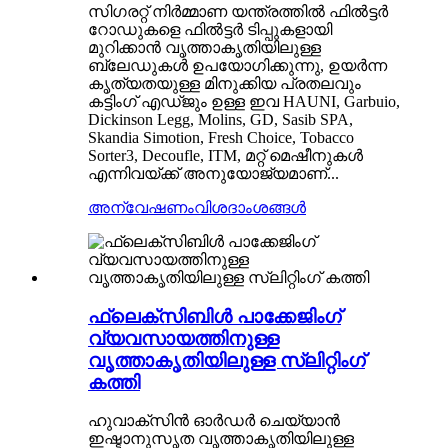
സിഗരറ്റ് നിർമ്മാണ യന്ത്രത്തിൽ ഫിൽട്ടർ
റോഡുകളെ ഫിൽട്ടർ ടിപ്പുകളായി
മുറിക്കാൻ വൃത്താകൃതിയിലുള്ള
ബ്ലേഡുകൾ ഉപയോഗിക്കുന്നു, ഉയർന്ന
കൃത്യതയുള്ള മിനുക്കിയ പ്രതലവും
കട്ടിംഗ് എഡ്ജും ഉള്ള ഇവ HAUNI, Garbuio,
Dickinson Legg, Molins, GD, Sasib SPA,
Skandia Simotion, Fresh Choice, Tobacco
Sorter3, Decoufle, ITM, മറ്റ് മെഷീനുകൾ
എന്നിവയ്ക്ക് അനുയോജ്യമാണ്...
അന്വേഷണം
വിശദാംശങ്ങൾ
ഫ്ലെക്സിബിൾ പാക്കേജിംഗ്
വ്യവസായത്തിനുള്ള
വൃത്താകൃതിയിലുള്ള സ്ലിറ്റിംഗ്
കത്തി
ഹുവാക്സിൻ ഓർഡർ ചെയ്യാൻ
ഇഷ്ടാനുസൃത വൃത്താകൃതിയിലുള്ള