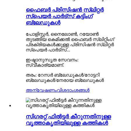
ഫൈബർ പ്രിസിഷൻ സ്ലിറ്റർ
സ്പെയർ പാർട്സ് കട്ടിംഗ്
ബ്ലേഡുകൾ
പോളിസ്റ്റർ, നൈലോൺ, റയോൺ
തുടങ്ങിയ കെമിക്കൽ ഫൈബർ സ്ലിറ്റിംഗ്
പ്രക്രിയകൾക്കുള്ള പ്രിസിഷൻ സ്ലിറ്റർ
സ്പെയർ പാർട്സ്...
ഇഷ്ടാനുസൃത സേവനം:
സ്വീകാര്യമാണ്.
തരം: റേസർ ബ്ലേഡുകൾ/റോട്ടറി
ബ്ലേഡുകൾ/നേരായ ബ്ലേഡുകൾ
അന്വേഷണം
വിശദാംശങ്ങൾ
സിഗരറ്റ് ഫിൽട്ടർ കീറുന്നതിനുള്ള
വൃത്താകൃതിയിലുള്ള കത്തികൾ